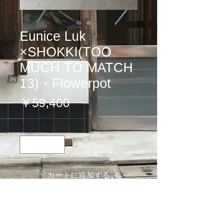
Eunice Luk
×SHOKKI(TOO
MUCH TO MATCH
13)・Flowerpot
価
￥59,400
格
数量
*
カートに追加する
Eunice Luk×SHOKKI(TOO MUCH
TO MATCH 13)