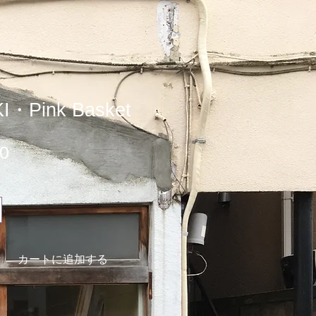
I・Pink Basket
価
0
格
カートに追加する