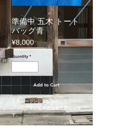
準備中 五木 トート
バッグ青
Price
¥8,000
Quantity
*
Add to Cart
五木オープン記念に制作したトート
バッグです。五木君は全て異なりま
す。
青